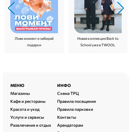
Новая коллекция Back to
Лови момент и забирай
School уже в TWOOL
подарки
Расширенный
МЕНЮ
ИНФО
подвал
Магазины
Схема ТРЦ
Кафе и рестораны
Правила посещения
Красота и уход
Правила парковки
Услуги и сервисы
Контакты
Развлечение и отдых
Арендаторам