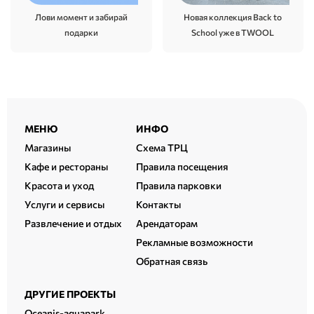
Новая коллекция Back to
Лови момент и забирай
School уже в TWOOL
подарки
Расширенный
МЕНЮ
ИНФО
подвал
Магазины
Схема ТРЦ
Кафе и рестораны
Правила посещения
Красота и уход
Правила парковки
Услуги и сервисы
Контакты
Развлечение и отдых
Арендаторам
Рекламные возможности
Обратная связь
ДРУГИЕ ПРОЕКТЫ
Oceanis-aquapark