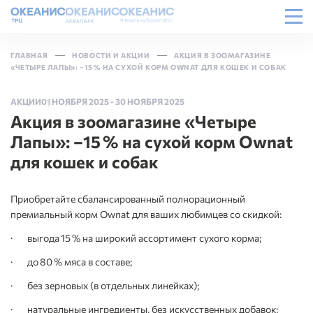
ГЛАВНАЯ
НОВОСТИ И АКЦИИ
АКЦИЯ В ЗООМАГАЗИНЕ
«ЧЕТЫРЕ ЛАПЫ»: −15 % НА СУХОЙ КОРМ OWNAT ДЛЯ КОШЕК И СОБАК
АКЦИИ
01 НОЯБРЯ 2025
-
30 НОЯБРЯ 2025
Акция в зоомагазине «Четыре
Лапы»: −15 % на сухой корм Ownat
для кошек и собак
Приобретайте сбалансированный полнорационный
премиальный корм Ownat для ваших любимцев со скидкой:
· выгода 15 % на широкий ассортимент сухого корма;
· до 80 % мяса в составе;
· без зерновых (в отдельных линейках);
· натуральные ингредиенты, без искусственных добавок;