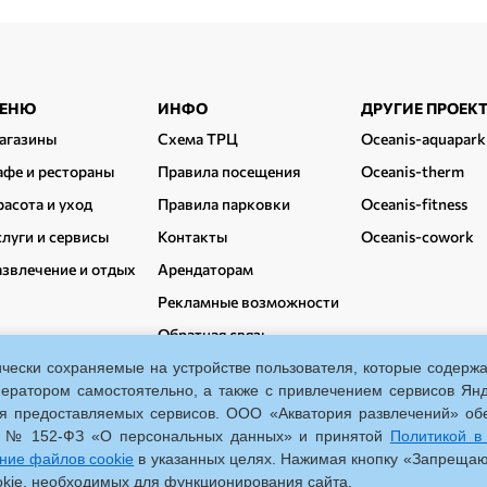
асширенный
ЕНЮ
ИНФО
ДРУГИЕ ПРОЕК
одвал
агазины
Схема ТРЦ
Oceanis-aquapark
афе и рестораны
Правила посещения
Oceanis-therm
расота и уход
Правила парковки
Oceanis-fitness
слуги и сервисы
Контакты
Oceanis-cowork
азвлечение и отдых
Арендаторам
Рекламные возможности
Обратная связь
ески сохраняемые на устройстве пользователя, которые содержат 
ператором самостоятельно, а также с привлечением сервисов Янд
ния предоставляемых сервисов. ООО «Акватория развлечений» об
006 № 152-ФЗ «О персональных данных» и принятой
Политикой в
арина, 35, корп. 1
10:00-22:00
Схема ТРЦ
ание файлов cookie
в указанных целях. Нажимая кнопку «Запрещаю»
ookie, необходимых для функционирования сайта.