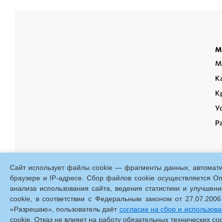
Р
М
п
М
К
К
У
Р
Сайт использует файлы cookie — фрагменты данных, автоматич
браузере и IP-адресе. Сбор файлов cookie осуществляется О
анализа использования сайта, ведения статистики и улучше
cookie, в соответствии с Федеральным законом от 27.07.2
Нижний Новгород, пр. Гаг
«Разрешаю», пользователь даёт
согласие на сбор и использов
cookie. Отказ не влияет на работу обязательных технических c