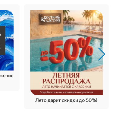
Время
жение
Лето дарит скидки до 50%!