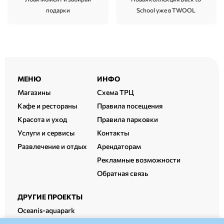
School уже в TWOOL
подарки
Расширенный
МЕНЮ
ИНФО
подвал
Магазины
Схема ТРЦ
Кафе и рестораны
Правила посещения
Красота и уход
Правила парковки
Услуги и сервисы
Контакты
Развлечение и отдых
Арендаторам
Рекламные возможности
Обратная связь
ДРУГИЕ ПРОЕКТЫ
Oceanis-aquapark
Oceanis-therm