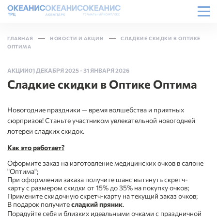
ГЛАВНАЯ
НОВОСТИ И АКЦИИ
СЛАДКИЕ СКИДКИ В ОПТИКЕ
ОПТИМА
АКЦИИ
01 ДЕКАБРЯ 2025
-
31 ЯНВАРЯ 2026
Сладкие скидки в Оптике Оптима
Новогодние праздники — время волшебства и приятных
сюрпризов! Станьте участником увлекательной новогодней
лотереи сладких скидок.
Как это работает?
Оформите заказ на изготовление медицинских очков в салоне
"Оптима";
При оформлении заказа получите шанс вытянуть скретч-
карту с размером скидки от 15% до 35% на покупку очков;
Примените скидочную скретч-карту на текущий заказ очков;
В подарок получите
сладкий пряник
.
Порадуйте себя и близких идеальными очками с праздничной