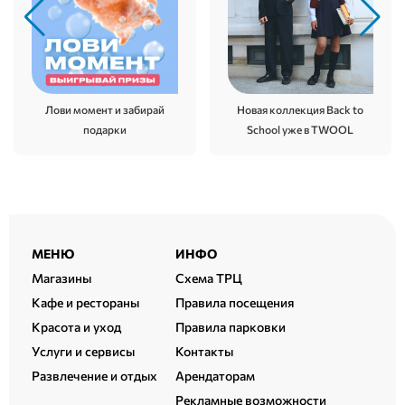
Новая коллекция Back to
Лови момент и забирай
School уже в TWOOL
подарки
Расширенный
МЕНЮ
ИНФО
подвал
Магазины
Схема ТРЦ
Кафе и рестораны
Правила посещения
Красота и уход
Правила парковки
Услуги и сервисы
Контакты
Развлечение и отдых
Арендаторам
Рекламные возможности