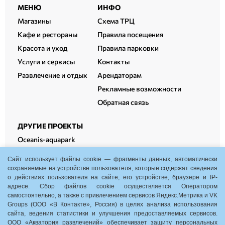
Расширенный
МЕНЮ
ИНФО
подвал
Магазины
Схема ТРЦ
Кафе и рестораны
Правила посещения
Красота и уход
Правила парковки
Услуги и сервисы
Контакты
Развлечение и отдых
Арендаторам
Рекламные возможности
Обратная связь
ДРУГИЕ ПРОЕКТЫ
Oceanis-aquapark
Oceanis-therm
Сайт использует файлы cookie — фрагменты данных, автоматически
Oceanis-fitness
сохраняемые на устройстве пользователя, которые содержат сведения
о действиях пользователя на сайте, его устройстве, браузере и IP-
Oceanis-cowork
адресе. Сбор файлов cookie осуществляется Оператором
самостоятельно, а также с привлечением сервисов Яндекс.Метрика и VK
Groups (ООО «В Контакте», Россия) в целях анализа использования
сайта, ведения статистики и улучшения предоставляемых сервисов.
ООО «Акватория развлечений» обеспечивает защиту персональных