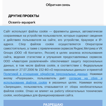
Обратная связь
ДРУГИЕ ПРОЕКТЫ
Oceanis-aquapark
Oceanis-therm
Сайт использует файлы cookie — фрагменты данных, автоматически
Oceanis-fitness
сохраняемые на устройстве пользователя, которые содержат сведения
о действиях пользователя на сайте, его устройстве, браузере и IP-
Oceanis-cowork
адресе. Сбор файлов cookie осуществляется Оператором
самостоятельно, а также с привлечением сервисов Яндекс.Метрика и VK
Groups (ООО «В Контакте», Россия) в целях анализа использования
сайта, ведения статистики и улучшения предоставляемых сервисов.
ООО «Акватория развлечений» обеспечивает защиту персональных
Нижний Новгород, пр. Гагарина, 35, корп. 1
данных, в том числе файлов cookie, в соответствии с Федеральным
законом от 27.07.2006 № 152-ФЗ «О персональных данных» и принятой
10:00-22:00
Политикой в отношении обработки персональных данных
. Нажимая
кнопку «Разрешаю», пользователь даёт
согласие на сбор и
Схема ТРЦ
использование файлов cookie
в указанных целях. Нажимая кнопку
«Запрещаю», пользователь отказывается от сбора необязательных
Обратная связь
файлов cookie. Отказ не влияет на работу обязательных технических
cookie, необходимых для функционирования сайта.
© 2026 OCEANIS. Все права защищены
|
Политика
РАЗРЕШАЮ