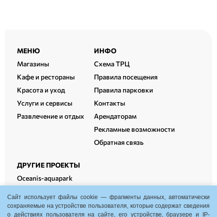
Расширенный
МЕНЮ
ИНФО
подвал
Магазины
Схема ТРЦ
Кафе и рестораны
Правила посещения
Красота и уход
Правила парковки
Услуги и сервисы
Контакты
Развлечение и отдых
Арендаторам
Рекламные возможности
Обратная связь
ДРУГИЕ ПРОЕКТЫ
Oceanis-aquapark
Oceanis-therm
Сайт использует файлы cookie — фрагменты данных, автоматически
Oceanis-fitness
сохраняемые на устройстве пользователя, которые содержат сведения
о действиях пользователя на сайте, его устройстве, браузере и IP-