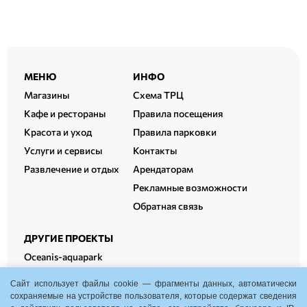
Расширенный
МЕНЮ
ИНФО
подвал
Магазины
Схема ТРЦ
Кафе и рестораны
Правила посещения
Красота и уход
Правила парковки
Услуги и сервисы
Контакты
Развлечение и отдых
Арендаторам
Рекламные возможности
Обратная связь
ДРУГИЕ ПРОЕКТЫ
Oceanis-aquapark
Oceanis-therm
Сайт использует файлы cookie — фрагменты данных, автоматически
Oceanis-fitness
сохраняемые на устройстве пользователя, которые содержат сведения