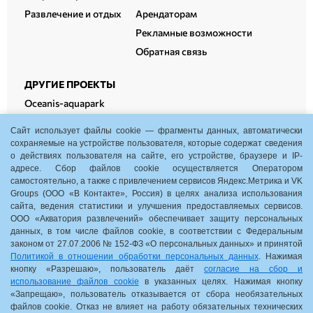
Развлечение и отдых
Арендаторам
Рекламные возможности
Обратная связь
ДРУГИЕ ПРОЕКТЫ
Oceanis-aquapark
Oceanis-therm
Сайт использует файлы cookie — фрагменты данных, автоматически
Oceanis-fitness
сохраняемые на устройстве пользователя, которые содержат сведения
о действиях пользователя на сайте, его устройстве, браузере и IP-
Oceanis-cowork
адресе. Сбор файлов cookie осуществляется Оператором
самостоятельно, а также с привлечением сервисов Яндекс.Метрика и VK
Groups (ООО «В Контакте», Россия) в целях анализа использования
сайта, ведения статистики и улучшения предоставляемых сервисов.
ООО «Акватория развлечений» обеспечивает защиту персональных
Нижний Новгород, пр. Гагарина, 35, корп. 1
данных, в том числе файлов cookie, в соответствии с Федеральным
законом от 27.07.2006 № 152-ФЗ «О персональных данных» и принятой
10:00-22:00
Политикой в отношении обработки персональных данных
. Нажимая
кнопку «Разрешаю», пользователь даёт
согласие на сбор и
Схема ТРЦ
использование файлов cookie
в указанных целях. Нажимая кнопку
«Запрещаю», пользователь отказывается от сбора необязательных
Обратная связь
файлов cookie. Отказ не влияет на работу обязательных технических