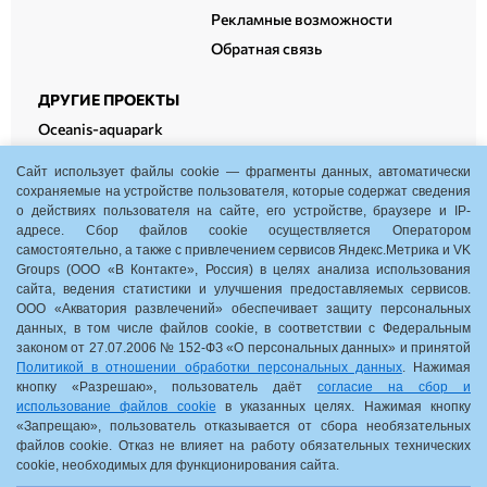
Рекламные возможности
Обратная связь
ДРУГИЕ ПРОЕКТЫ
Oceanis-aquapark
Oceanis-therm
Сайт использует файлы cookie — фрагменты данных, автоматически
Oceanis-fitness
сохраняемые на устройстве пользователя, которые содержат сведения
о действиях пользователя на сайте, его устройстве, браузере и IP-
Oceanis-cowork
адресе. Сбор файлов cookie осуществляется Оператором
самостоятельно, а также с привлечением сервисов Яндекс.Метрика и VK
Groups (ООО «В Контакте», Россия) в целях анализа использования
сайта, ведения статистики и улучшения предоставляемых сервисов.
ООО «Акватория развлечений» обеспечивает защиту персональных
Нижний Новгород, пр. Гагарина, 35, корп. 1
данных, в том числе файлов cookie, в соответствии с Федеральным
законом от 27.07.2006 № 152-ФЗ «О персональных данных» и принятой
10:00-22:00
Политикой в отношении обработки персональных данных
. Нажимая
кнопку «Разрешаю», пользователь даёт
согласие на сбор и
Схема ТРЦ
использование файлов cookie
в указанных целях. Нажимая кнопку
«Запрещаю», пользователь отказывается от сбора необязательных
Обратная связь
файлов cookie. Отказ не влияет на работу обязательных технических
cookie, необходимых для функционирования сайта.