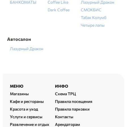
БАНКОМАТЫ
Coffee Like
Лазурный Дракон
Dark Coffee
СМОКБИС
Табак Колумб
Четыре лапы
Автосалон
Лазурный Дракон
Расширенный
МЕНЮ
ИНФО
подвал
Магазины
Схема ТРЦ
Кафе и рестораны
Правила посещения
Красота и уход
Правила парковки
Услуги и сервисы
Контакты
Развлечение и отдых
Арендаторам