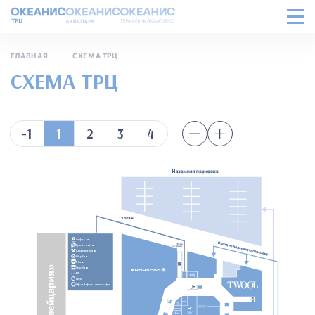
ГЛАВНАЯ
СХЕМА ТРЦ
СХЕМА ТРЦ
-1
1
2
3
4
Альфа Банк
Промсвязьбанк
Райффайзен Банк
Сбер Банк
Т-Банк
Форабанк
ВТБ
Киви
Офсет Цифровая типография